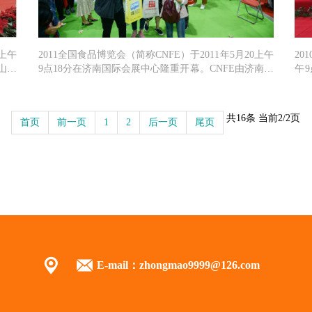
5上午
2011全国食品博览会（简称CNFE）于2011年5月20上午
20
山东
9点18分在济南国际会展中心隆重开幕。CNFE由济南市
午
贸促
人民政府、山东省食品工业办公室、中国轻工业对外经
南
济技术合作公司
外
共16条 当前2/2页
首页
前一页
1
2
后一页
尾页
E-mail：
zhongmao9999@126.com