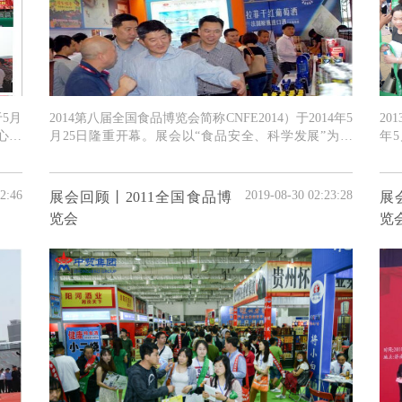
于5月
2014第八届全国食品博览会简称CNFE2014）于2014年5
20
心胜
月25日隆重开幕。展会以“食品安全、科学发展”为主
年
题，CNFE2014由济南市人民政府、山东省经信委、山
以“
东省贸促会、山东省食品工业办公室主办
人
2:46
2019-08-30 02:23:28
展会回顾丨2011全国食品博
展
览会
览